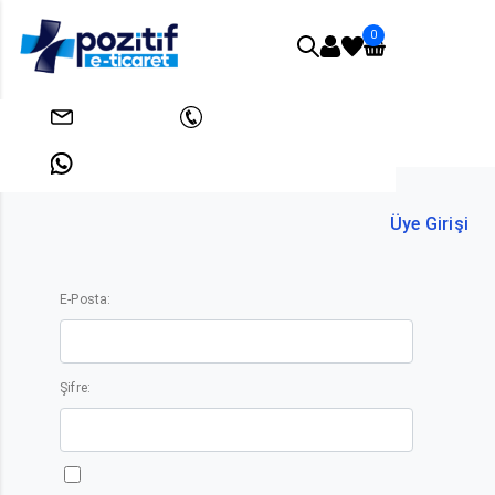
0
Anasayfa
Üyelik
info@pozitifeticaret.com
+908503033438
+905312631824
Üye Girişi
E-Posta:
Şifre: