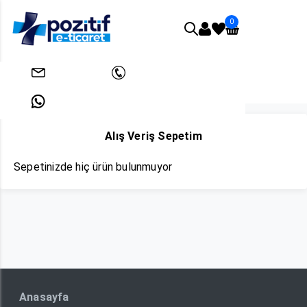
0
Anasayfa
Sepetim
info@pozitifeticaret.com
+908503033438
+905312631824
Alış Veriş Sepetim
Sepetinizde hiç ürün bulunmuyor
Anasayfa