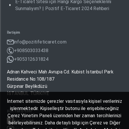
E-Ticaret Sitesi için Hangi Kargo Seçeneklerini
Sunmalıyım? | Pozitif E-Ticaret 2024 Rehberi
İletişim
info@pozitifeticaret.com
+908503033438
+905312631824
Adnan Kahveci Mah Avrupa Cd. Kubist İstanbul Park
Residance No:108/187
Gürpınar Beylikdüzü
İSTANBUL TÜRKIYE
İnternet sitemizde çerezler vasıtasıyla kişisel verileriniz
işlenmektedir. Kişiselleştir butonu ile erişebileceğiniz
Bizi Takip Edin
Çerez Yönetim Paneli üzerinden her zaman tercihlerinizi
Facebook
belirleyebilirsiniz. Daha detaylı bilgi için Çerez ve Diğer