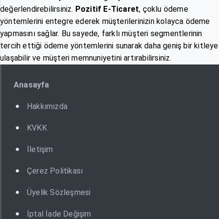
değerlendirebilirsiniz.
Pozitif E-Ticaret
, çoklu ödeme
yöntemlerini entegre ederek müşterilerinizin kolayca ödeme
yapmasını sağlar. Bu sayede, farklı müşteri segmentlerinin
tercih ettiği ödeme yöntemlerini sunarak daha geniş bir kitleye
ulaşabilir ve müşteri memnuniyetini artırabilirsiniz.
Anasayfa
Hakkımızda
KVKK
İletişim
Çerez Politikası
Üyelik Sözleşmesi
İptal İade Değişim