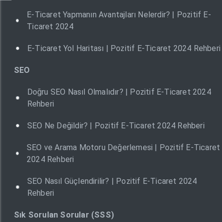
E-Ticaret Yapmanın Avantajları Nelerdir? | Pozitif E-
Ticaret 2024
E-Ticaret Yol Haritası | Pozitif E-Ticaret 2024 Rehberi
SEO
Doğru SEO Nasıl Olmalıdır? | Pozitif E-Ticaret 2024
Rehberi
SEO Ne Değildir? | Pozitif E-Ticaret 2024 Rehberi
SEO ve Arama Motoru Değerlemesi | Pozitif E-Ticaret
2024 Rehberi
SEO Nasıl Güçlendirilir? | Pozitif E-Ticaret 2024
Rehberi
Sık Sorulan Sorular (SSS)