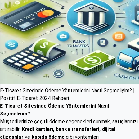
E-Ticaret Sitesinde Ödeme Yöntemlerini Nasıl Seçmeliyim? |
Pozitif E-Ticaret 2024 Rehberi
E-Ticaret Sitesinde Ödeme Yöntemlerini Nasıl
Seçmeliyim?
Müşterilerinize çeşitli ödeme seçenekleri sunmak, satışlarınızı
artırabilir.
Kredi kartları, banka transferleri, dijital
cüzdanlar
ve
kapıda ödeme
gibi yöntemleri