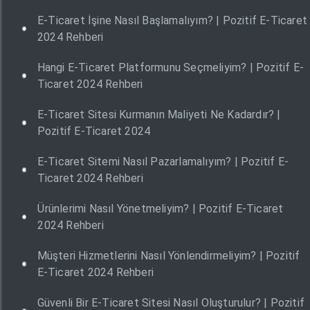
E-Ticaret İşine Nasıl Başlamalıyım? | Pozitif E-Ticaret
2024 Rehberi
Hangi E-Ticaret Platformunu Seçmeliyim? | Pozitif E-
Ticaret 2024 Rehberi
E-Ticaret Sitesi Kurmanın Maliyeti Ne Kadardır? |
Pozitif E-Ticaret 2024
E-Ticaret Sitemi Nasıl Pazarlamalıyım? | Pozitif E-
Ticaret 2024 Rehberi
Ürünlerimi Nasıl Yönetmeliyim? | Pozitif E-Ticaret
2024 Rehberi
Müşteri Hizmetlerini Nasıl Yönlendirmeliyim? | Pozitif
E-Ticaret 2024 Rehberi
Güvenli Bir E-Ticaret Sitesi Nasıl Oluşturulur? | Pozitif