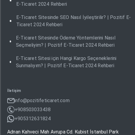
E-Ticaret 2024 Rehberi
E-Ticaret Sitesinde SEO Nasıl İyileştirilir? | Pozitif E-
Ticaret 2024 Rehberi
E-Ticaret Sitesinde Ödeme Yöntemlerini Nasıl
Seçmeliyim? | Pozitif E-Ticaret 2024 Rehberi
E-Ticaret Sitesi için Hangi Kargo Seçeneklerini
Sunmalıyım? | Pozitif E-Ticaret 2024 Rehberi
İletişim
info@pozitifeticaret.com
+908503033438
+905312631824
Adnan Kahveci Mah Avrupa Cd. Kubist İstanbul Park