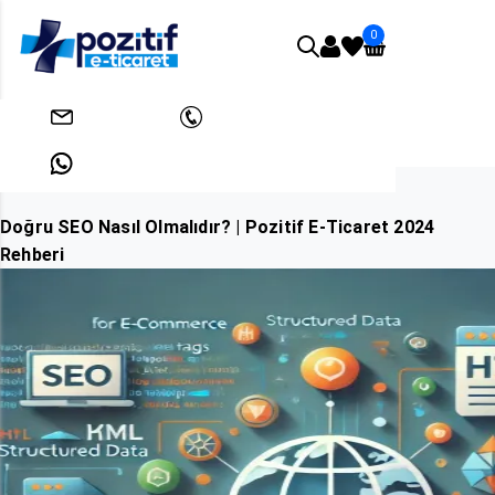
0
Anasayfa
SEO
info@pozitifeticaret.com
+908503033438
Doğru SEO Nasıl Olmalıdır? | Pozitif E-Ticaret 2024 Rehberi
+905312631824
Doğru SEO Nasıl Olmalıdır? | Pozitif E-Ticaret 2024
Rehberi