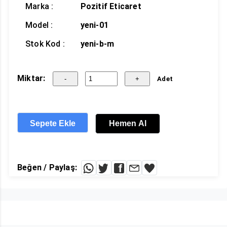
Marka :
Pozitif Eticaret
Model :
yeni-01
Stok Kod :
yeni-b-m
Miktar:
Adet
Sepete Ekle
Hemen Al
Beğen / Paylaş: