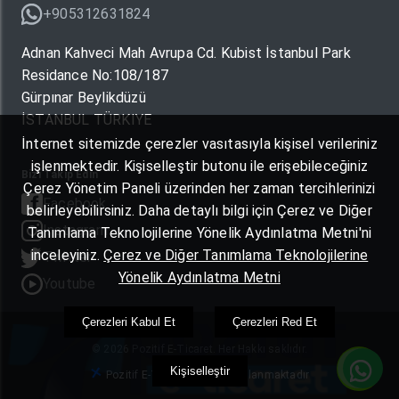
+905312631824
Adnan Kahveci Mah Avrupa Cd. Kubist İstanbul Park
Residance No:108/187
Gürpınar Beylikdüzü
İSTANBUL TÜRKIYE
İnternet sitemizde çerezler vasıtasıyla kişisel verileriniz
işlenmektedir. Kişiselleştir butonu ile erişebileceğiniz
Bizi Takip Edin
Çerez Yönetim Paneli üzerinden her zaman tercihlerinizi
Facebook
belirleyebilirsiniz. Daha detaylı bilgi için Çerez ve Diğer
Instagram
Tanımlama Teknolojilerine Yönelik Aydınlatma Metni'ni
inceleyiniz.
Çerez ve Diğer Tanımlama Teknolojilerine
Twitter
Yönelik Aydınlatma Metni
Youtube
Çerezleri Kabul Et
Çerezleri Red Et
© 2026 Pozitif E-Ticaret. Her Hakkı saklıdır.
Kişiselleştir
Pozitif E-Ticaret Yazılımı Kullanmaktadır