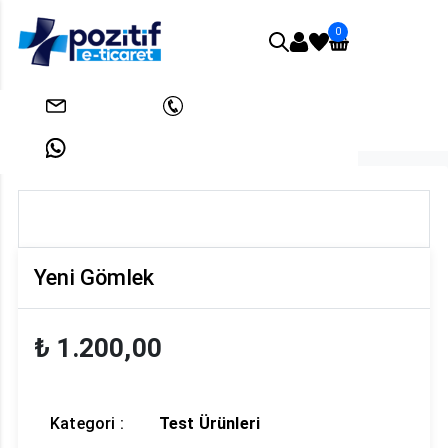
0
Anasayfa
Test Ürünleri
Yeni Gömlek
info@pozitifeticaret.com
+908503033438
+905312631824
Yeni Gömlek
₺ 1.200,00
Kategori :
Test Ürünleri