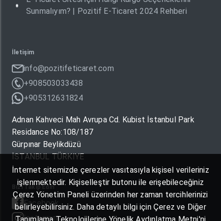
Sunmalıyım? | Pozitif E-Ticaret 2024 Rehberi
İletişim
info@pozitifeticaret.com
+908503033438
+905312631824
Adnan Kahveci Mah Avrupa Cd. Kubist İstanbul Park
Residance No:108/187
Gürpınar Beylikdüzü
İSTANBUL TÜRKIYE
İnternet sitemizde çerezler vasıtasıyla kişisel verileriniz
işlenmektedir. Kişiselleştir butonu ile erişebileceğiniz
Bizi Takip Edin
Çerez Yönetim Paneli üzerinden her zaman tercihlerinizi
Facebook
belirleyebilirsiniz. Daha detaylı bilgi için Çerez ve Diğer
Instagram
Tanımlama Teknolojilerine Yönelik Aydınlatma Metni'ni