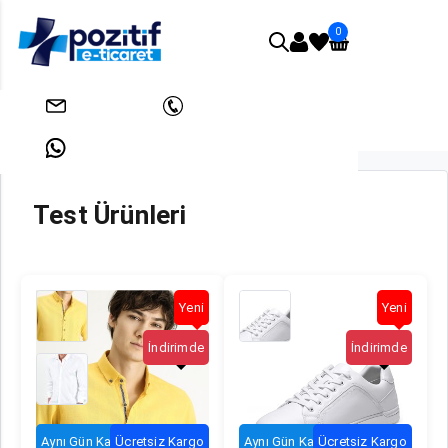
0
Anasayfa
Test Ürünleri
info@pozitifeticaret.com
+908503033438
+905312631824
Test Ürünleri
Erkek Gömlek 41
Erkek Ayakkabı 12
Yeni
Yeni
İndirimde
İndirimde
Aynı Gün Kargo
Ücretsiz Kargo
Aynı Gün Kargo
Ücretsiz Kargo