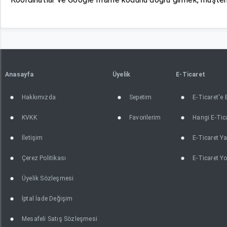
Anasayfa
Üyelik
E-Ticaret
Hakkımızda
Sepetim
E-Ticaret'e
KVKK
Favorilerim
Hangi E-Tica
İletişim
E-Ticaret Ya
Çerez Politikası
E-Ticaret Yo
Üyelik Sözleşmesi
İptal İade Değişim
Mesafeli Satış Sözleşmesi