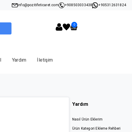
info@pozitifeticaret.com
+908503033438
+905312631824
0
I
Yardım
İletişim
Yardım
Nasıl Ürün Eklerim
Ürün Kategori Ekleme Rehberi