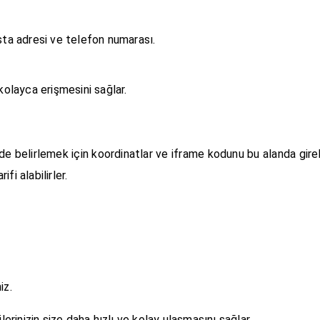
osta adresi ve telefon numarası.
kolayca erişmesini sağlar.
lde belirlemek için koordinatlar ve iframe kodunu bu alanda gireb
i alabilirler.
iz.
rinizin size daha hızlı ve kolay ulaşmasını sağlar.