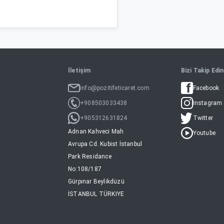
İletişim
Bizi Takip Edin
info@pozitifeticaret.com
Facebook
+908503033438
Instagram
+905312631824
Twitter
Adnan Kahveci Mah
Youtube
Avrupa Cd. Kubist İstanbul
Park Residance
No:108/187
Gürpınar Beylikdüzü
İSTANBUL TÜRKIYE