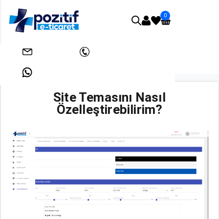
0
Anasayfa
Yardım
Site Temasını Nasıl Özelleştirebilirim?
info@pozitifeticaret.com
+908503033438
+905312631824
Site Temasını Nasıl
Özelleştirebilirim?